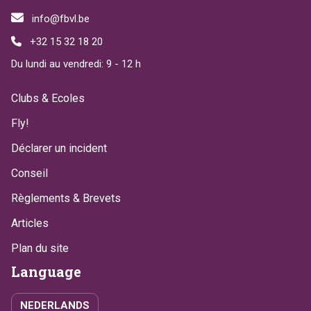
Email:
info@fbvl.be
Phone:
+32 15 32 18 20
Hours:
Du lundi au vendredi: 9 - 12 h
Footer menu
Clubs & Ecoles
Fly!
Déclarer un incident
Conseil
Règlements & Brevets
Articles
Plan du site
Language
NEDERLANDS